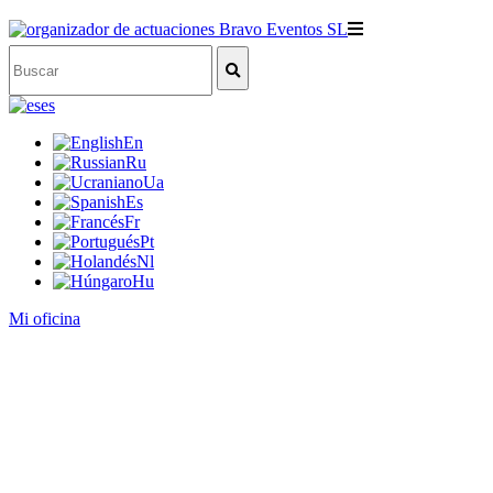
es
En
Ru
Ua
Es
Fr
Pt
Nl
Hu
Mi oficina