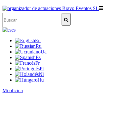
es
En
Ru
Ua
Es
Fr
Pt
Nl
Hu
Mi oficina