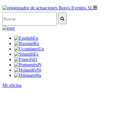
es
En
Ru
Ua
Es
Fr
Pt
Nl
Hu
Mi oficina