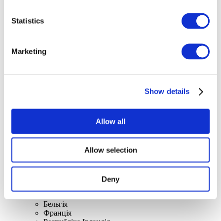
Statistics
Концерти
Marketing
Поп-музика
Застосувати
Show details
Allow all
Allow selection
По країнах
Усі країни
Великобританія
Швейцарія
Deny
Іспанія
Данія
Бельгія
Франція