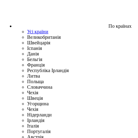
По країнах
Усі країни
Великобританія
Швейцарія
Іспанія
Данія
Бельгія
Франція
Республіка Ірландія
Литва
Польща
Словаччина
Чехія
Швецiя
Угорщина
Чехія
Нідерланди
Iрландія
Iталiя
Португалія
Австрія