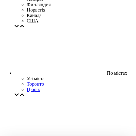
Финляндия
Норвегія
Канада
США
По містах
Усі міста
Торонто
Цюрiх