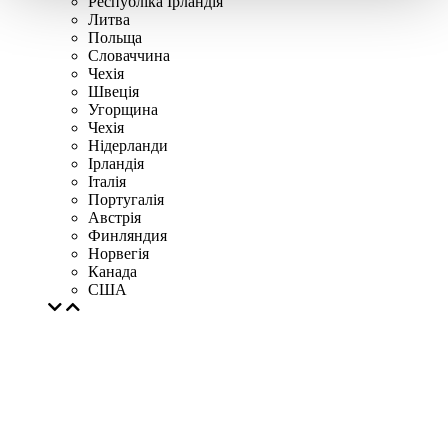
Республіка Ірландія
Литва
Польща
Словаччина
Чехія
Швецiя
Угорщина
Чехія
Нідерланди
Iрландія
Iталiя
Португалія
Австрія
Финляндия
Норвегія
Канада
США