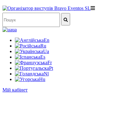
ua
En
Ru
Ua
Es
Fr
Pt
Nl
Hu
Мій кабінет