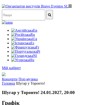
ua
En
Ru
Ua
Es
Fr
Pt
Nl
Hu
Мій кабінет
Концерти
Поп-музика
Головна
Шугар у Торонто!
Шугар у Торонто! 24.01.2027, 20:00
Графік