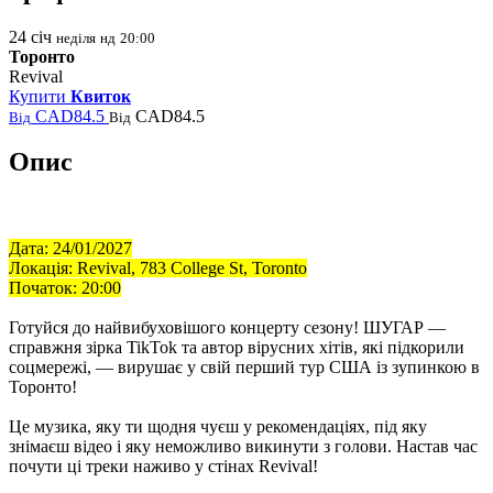
24
січ
неділя
нд
20:00
Торонто
Revival
Купити
Квиток
CAD84.5
CAD84.5
Від
Від
Опис
Дата: 24/01/2027
Локація:
Revival, 783 College St
, Toronto
Початок: 20:00
Готуйся до найвибуховішого концерту сезону! ШУГАР —
справжня зірка TikTok та автор вірусних хітів, які підкорили
соцмережі, — вирушає у свій перший тур США із зупинкою в
Торонто!
Це музика, яку ти щодня чуєш у рекомендаціях, під яку
знімаєш відео і яку неможливо викинути з голови. Настав час
почути ці треки наживо у стінах Revival!