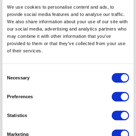
Схожі заходи
We use cookies to personalise content and ads, to
provide social media features and to analyse our traffic.
10.09.26
We also share information about your use of our site with
СКАЙ у Варшаві!
10 вересня 2026 року гурт СКАЙ у
our social media, advertising and analytics partners who
Варшаві в VooDoo Club. 25 років на сцені.
may combine it with other information that you’ve
Концерти
provided to them or that they’ve collected from your use
СКАЙ у Варшаві!
of their services.
Варшава
, VooDoo Club
Consent
10 вер чт 20:00
Necessary
Selection
PLN167
Купити квиток
11.09.26
Preferences
СКАЙ у Щецині!
11 вересня 2026 року гурт СКАЙ у
Щецині в Kosmos. 25 років на сцені.
Концерти
Statistics
СКАЙ у Щецині!
Marketing