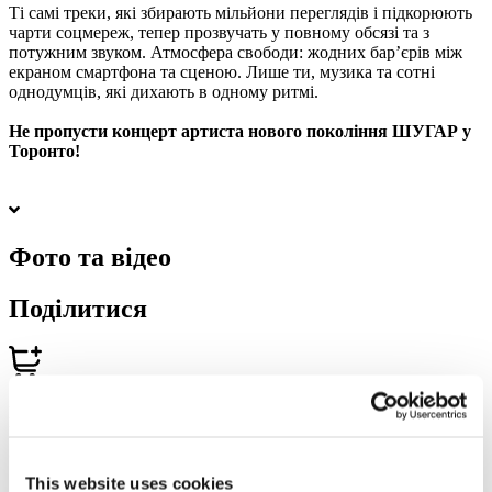
Ті самі треки, які збирають мільйони переглядів і підкорюють
чарти соцмереж, тепер прозвучать у повному обсязі та з
потужним звуком. Атмосфера свободи: жодних бар’єрів між
екраном смартфона та сценою. Лише ти, музика та сотні
однодумців, які дихають в одному ритмі.
Не пропусти концерт артиста нового покоління ШУГАР у
Торонто!
Фото та відео
Поділитися
1
Вартість квитків:
100EUR
Касовий збір:
100EUR
Загальна вартість:
10:00
This website uses cookies