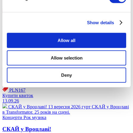
Щецин
, Kosmos
11 вер пт 20:00
PLN167
Show details
Купити квиток
12.09.26
СКАЙ у Познані!
12 вересня 2026 гурт СКАЙ у Познані в
Allow all
Klub 2progi. 25 років на сцені.
Концерти
Рок музика
СКАЙ у Познані!
Allow selection
Deny
Познань
, Klub progi
12 вер сб 20:00
PLN167
Купити квиток
13.09.26
СКАЙ у Вроцлаві!
13 вересня 2026 гурт СКАЙ у Вроцлаві
в Transformator. 25 років на сцені.
Концерти
Рок музика
СКАЙ у Вроцлаві!