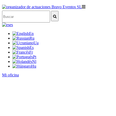
es
En
Ru
Ua
Es
Fr
Pt
Nl
Hu
Mi oficina