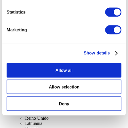
Statistics
Marketing
Conciertos
Música pop
Para aplicar
Show details
Allow all
Allow selection
Por países.
Todos los países
Deny
Suiza
Eslovaquia
Reino Unido
Lithuania