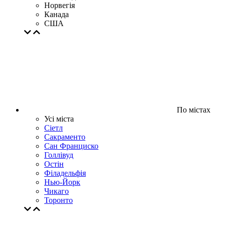
Норвегія
Канада
США
По містах
Усі міста
Сіетл
Сакраменто
Сан Франциско
Голлівуд
Остін
Філадельфія
Нью-Йорк
Чикаго
Торонто