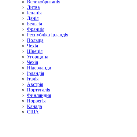
Великобританія
Литва
Іспанія
Данія
Бельгія
Франція
Республіка Ірландія
Польща
Чехія
Швецiя
Угорщина
Чехія
Нідерланди
Iрландія
Iталiя
Австрія
Португалія
Финляндия
Норвегія
Канада
США