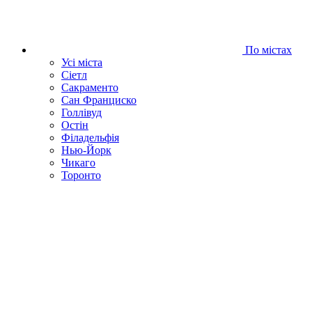
По містах
Усі міста
Сіетл
Сакраменто
Сан Франциско
Голлівуд
Остін
Філадельфія
Нью-Йорк
Чикаго
Торонто