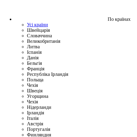
По країнах
Усі країни
Швейцарія
Словаччина
Великобританія
Литва
Іспанія
Данія
Бельгія
Франція
Республіка Ірландія
Польща
Чехія
Швецiя
Угорщина
Чехія
Нідерланди
Iрландія
Iталiя
Австрія
Португалія
Финляндия