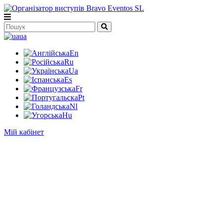
ua
En
Ru
Ua
Es
Fr
Pt
Nl
Hu
Мій кабінет