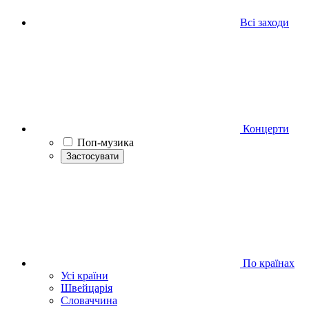
Всі заходи
Концерти
Поп-музика
Застосувати
По країнах
Усі країни
Швейцарія
Словаччина