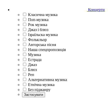
Концерти
Класична музика
Поп-музика
Рок музика
Джаз і блюз
Ізраїльска музика
Фолькльор
Авторська пісня
Наша спецпропозиція
Музика
Естрада
Джаз
Блюз
Реп
Альтернативна музика
Етнічна музика
Без піджанру
Застосувати