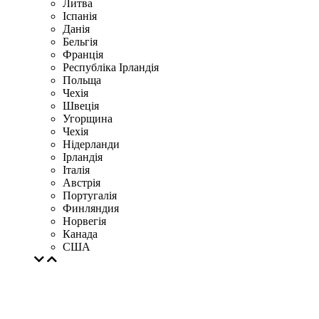
Литва
Іспанія
Данія
Бельгія
Франція
Республіка Ірландія
Польща
Чехія
Швецiя
Угорщина
Чехія
Нідерланди
Iрландія
Iталiя
Австрія
Португалія
Финляндия
Норвегія
Канада
США