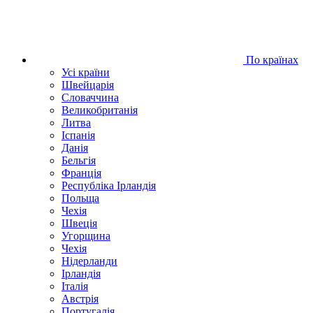
По країнах
Усі країни
Швейцарія
Словаччина
Великобританія
Литва
Іспанія
Данія
Бельгія
Франція
Республіка Ірландія
Польща
Чехія
Швецiя
Угорщина
Чехія
Нідерланди
Iрландія
Iталiя
Австрія
Португалія