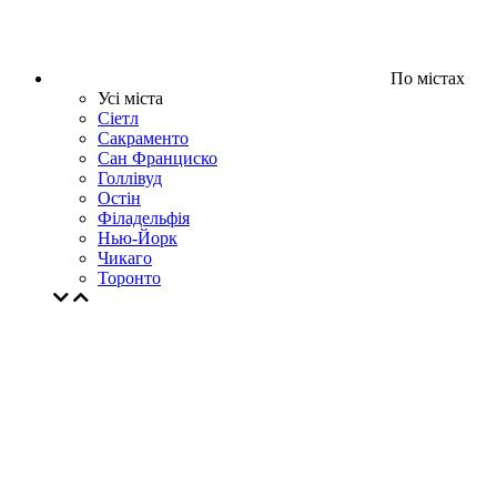
По містах
Усі міста
Сіетл
Сакраменто
Сан Франциско
Голлівуд
Остін
Філадельфія
Нью-Йорк
Чикаго
Торонто