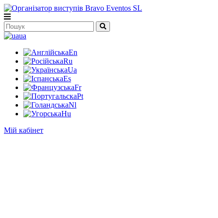
ua
En
Ru
Ua
Es
Fr
Pt
Nl
Hu
Мій кабінет