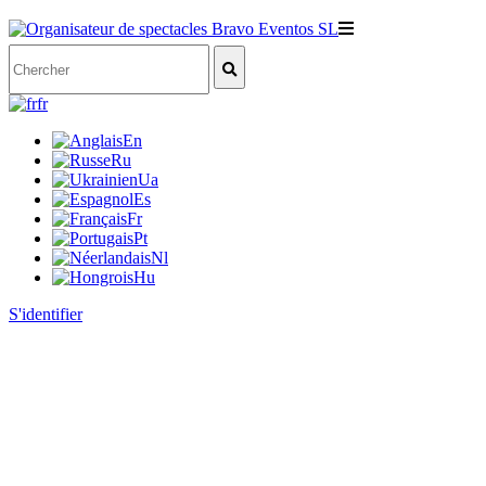
fr
En
Ru
Ua
Es
Fr
Pt
Nl
Hu
S'identifier