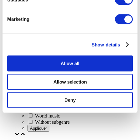
Marketing
Concerts
Classical music
Pop music
Rock music
Show details
Jazz and Blues
Israeli music
Folklore
Allow all
Author song
Our special offer
Music
Allow selection
Stage
Jazz
Blues
Deny
Rap
Alternative music
World music
Without subgenre
Appliquer