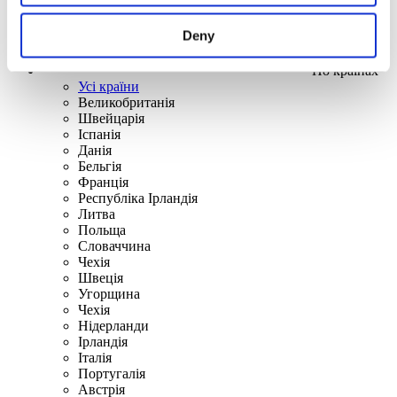
Deny
По країнах
Усі країни
Великобританія
Швейцарія
Іспанія
Данія
Бельгія
Франція
Республіка Ірландія
Литва
Польща
Словаччина
Чехія
Швецiя
Угорщина
Чехія
Нідерланди
Iрландія
Iталiя
Португалія
Австрія