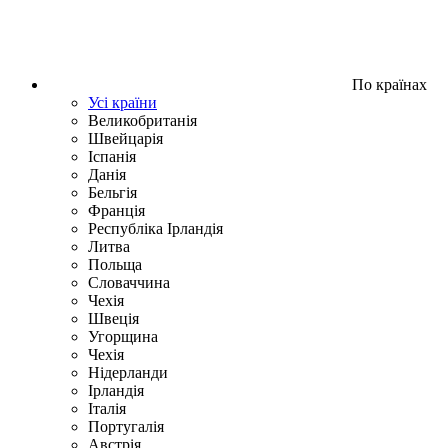
По країнах
Усі країни
Великобританія
Швейцарія
Іспанія
Данія
Бельгія
Франція
Республіка Ірландія
Литва
Польща
Словаччина
Чехія
Швецiя
Угорщина
Чехія
Нідерланди
Iрландія
Iталiя
Португалія
Австрія