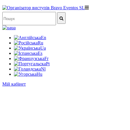
ua
En
Ru
Ua
Es
Fr
Pt
Nl
Hu
Мій кабінет