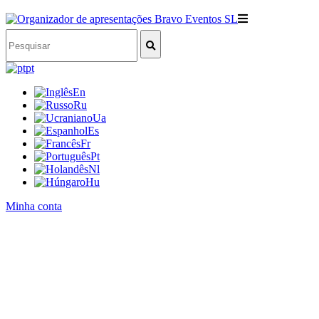
pt
En
Ru
Ua
Es
Fr
Pt
Nl
Hu
Minha conta