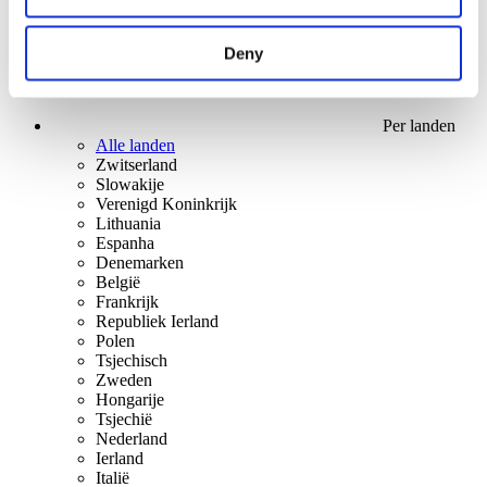
Deny
Per landen
Alle landen
Zwitserland
Slowakije
Verenigd Koninkrijk
Lithuania
Espanha
Denemarken
België
Frankrijk
Republiek Ierland
Polen
Tsjechisch
Zweden
Hongarije
Tsjechië
Nederland
Ierland
Italië