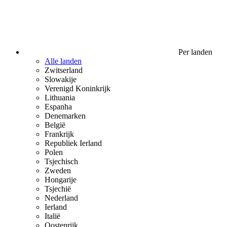
Per landen
Alle landen
Zwitserland
Slowakije
Verenigd Koninkrijk
Lithuania
Espanha
Denemarken
België
Frankrijk
Republiek Ierland
Polen
Tsjechisch
Zweden
Hongarije
Tsjechië
Nederland
Ierland
Italië
Oostenrijk