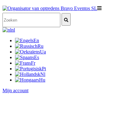
nl
En
Ru
Ua
Es
Fr
Pt
Nl
Hu
Mijn account