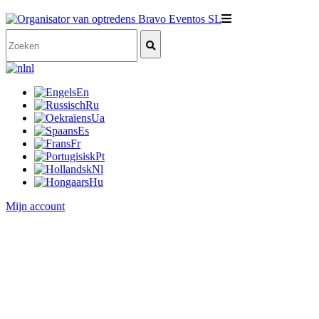
nl
En
Ru
Ua
Es
Fr
Pt
Nl
Hu
Mijn account