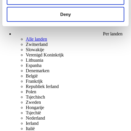
Deny
Per landen
Alle landen
Zwitserland
Slowakije
Verenigd Koninkrijk
Lithuania
Espanha
Denemarken
België
Frankrijk
Republiek Ierland
Polen
Tsjechisch
Zweden
Hongarije
Tsjechië
Nederland
Ierland
Italië