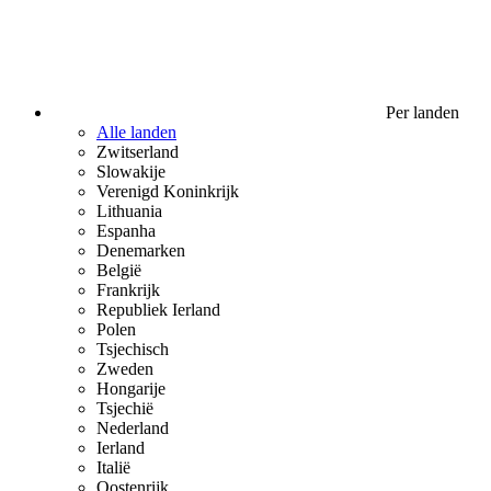
Per landen
Alle landen
Zwitserland
Slowakije
Verenigd Koninkrijk
Lithuania
Espanha
Denemarken
België
Frankrijk
Republiek Ierland
Polen
Tsjechisch
Zweden
Hongarije
Tsjechië
Nederland
Ierland
Italië
Oostenrijk