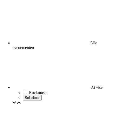
Alle
evenementen
At vise
Rockmusik
Solliciteer