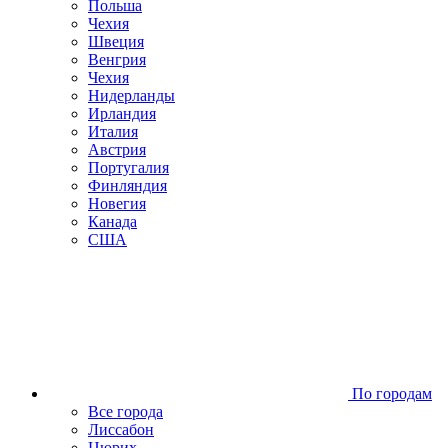
Польша
Чехия
Швеция
Венгрия
Чехия
Нидерланды
Ирландия
Италия
Австрия
Португалия
Финляндия
Новегия
Канада
США
По городам
Все города
Лиссабон
Цюрих