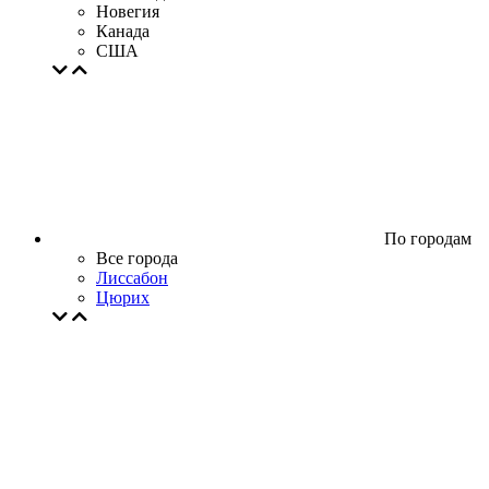
Новегия
Канада
США
По городам
Все города
Лиссабон
Цюрих