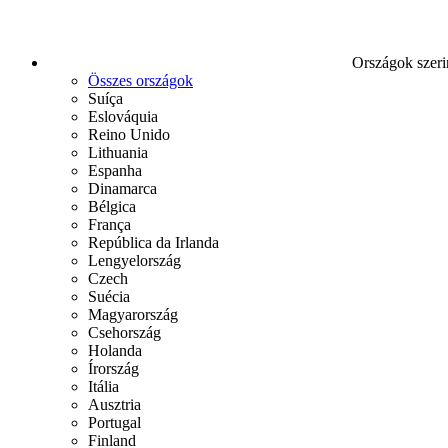
Országok szeri
Összes országok
Suíça
Eslováquia
Reino Unido
Lithuania
Espanha
Dinamarca
Bélgica
França
República da Irlanda
Lengyelország
Czech
Suécia
Magyarország
Csehország
Holanda
Írország
Itália
Ausztria
Portugal
Finland