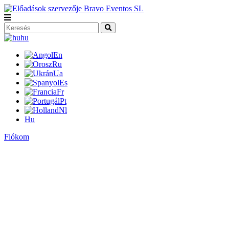
hu
En
Ru
Ua
Es
Fr
Pt
Nl
Hu
Fiókom