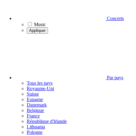
Concerts
Music
Appliquer
Par pays
Tous les pays
Royaume-Uni
Suisse
Espagne
Danemark
Belgique
France
République d'Irlande
Lithuania
Pologne