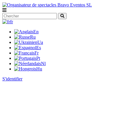
fr
En
Ru
Ua
Es
Fr
Pt
Nl
Hu
S'identifier