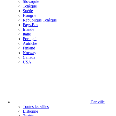
Slovaquie
Tchèque
Suède
Hongrie
République Tchèque
Pays-Bas
Irlande
Italie
Portugal
Autriche
Finland
Norway
Canada
USA
Par ville
Toutes les villes
Lisbonne
Zurich