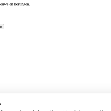
ieuws en kortingen.
en
s