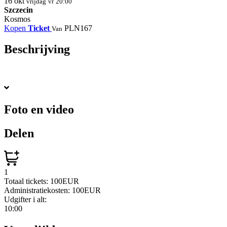
16
okt
vrijdag
vr
20:00
Szczecin
Kosmos
Kopen
Ticket
PLN167
Van
Beschrijving
Foto en video
Delen
1
Totaal tickets:
100EUR
Administratiekosten:
100EUR
Udgifter i alt:
10:00