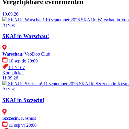
Vergelijkbare evenementen
10.09.26
SKAI in Warschau!
10 september 2026 SKAI in Warschau in VooD
At vise
SKAI in Warschau!
Warschau
, VooDoo Club
10 sep do 20:00
PLN167
Koop ticket
11.09.26
SKAI in Szczecin!
11 september 2026 SKAI in Szczecin in Kosmos
At vise
SKAI in Szczecin!
Szczecin
, Kosmos
11 sep vr 20:00