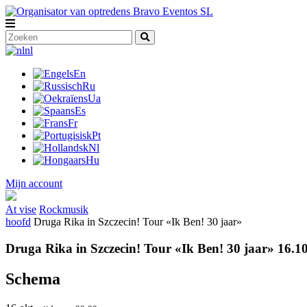
nl
En
Ru
Ua
Es
Fr
Pt
Nl
Hu
Mijn account
At vise
Rockmusik
hoofd
Druga Rika in Szczecin! Tour «Ik Ben! 30 jaar»
Druga Rika in Szczecin! Tour «Ik Ben! 30 jaar» 16.1
Schema