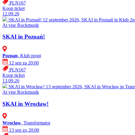
PLN167
Koop ticket
12.09.26
SKAI in Poznań!
12 september 2026, SKAI in Poznań in Klub 2pr
At vise
Rockmusik
SKAI in Poznań!
Poznan
, Klub progi
12 sep za 20:00
PLN167
Koop ticket
13.09.26
SKAI in Wrocław!
13 september 2026, SKAI in Wrocław in Transf
At vise
Rockmusik
SKAI in Wrocław!
Wroclaw
, Transformator
13 sep zo 20:00