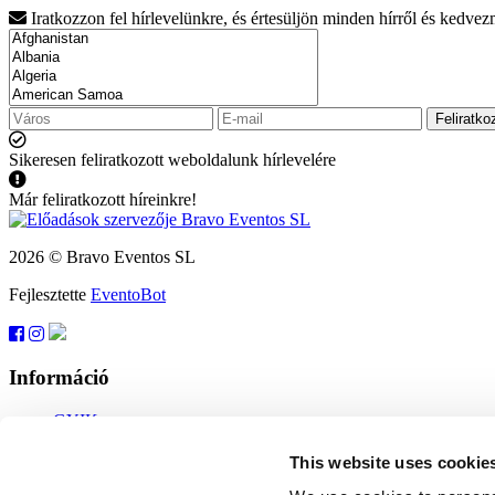
Iratkozzon fel hírlevelünkre, és értesüljön minden hírről és kedve
Feliratko
Sikeresen feliratkozott weboldalunk hírlevelére
Már feliratkozott híreinkre!
2026 © Bravo Eventos SL
Fejlesztette
EventoBot
Információ
GYIK
Felhasználási feltételek
Feliratkozás
This website uses cookie
Adatvédelem