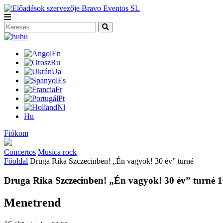
hu
En
Ru
Ua
Es
Fr
Pt
Nl
Hu
Fiókom
Concertos
Musica rock
Főoldal
Druga Rika Szczecinben! „Én vagyok! 30 év” turné
Druga Rika Szczecinben! „Én vagyok! 30 év” turné 1
Menetrend