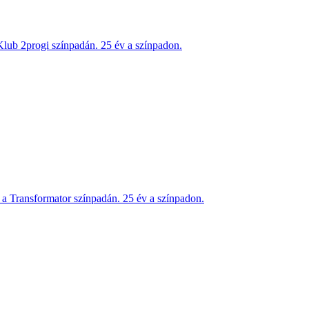
ub 2progi színpadán. 25 év a színpadon.
 Transformator színpadán. 25 év a színpadon.