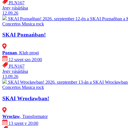
PLN167
Jegy vásárlása
12.09.26
SKAI Poznańban!
2026. szeptember 12-én a SKAI Poznańban a Kl
Concertos
Musica rock
SKAI Poznańban!
Poznan
, Klub progi
12 szept szo 20:00
PLN167
Jegy vásárlása
13.09.26
SKAI Wrocławban!
2026. szeptember 13-án a SKAI Wrocławban a
Concertos
Musica rock
SKAI Wrocławban!
Wroclaw
, Transformator
13 szept v 20:00