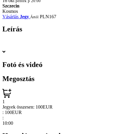
16
okt
péntek
p
20:00
Szczecin
Kosmos
Vásárlás
Jegy
PLN167
Ártól
Leírás
Fotó és videó
Megosztás
1
Jegyek összesen:
100EUR
:
100EUR
:
10:00