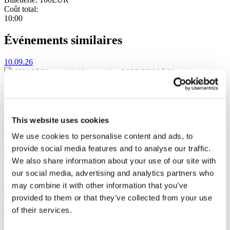
Coût total:
10:00
Événements similaires
10.09.26
SKAI à Varsovie !
10 septembre 2026 SKAI à Varsovie au
VooDoo Club. 25 ans sur scène.
Concerts
SKAI à Varsovie !
This website uses cookies
We use cookies to personalise content and ads, to
Varsovie
, VooDoo Club
provide social media features and to analyse our traffic.
10 sept. jeu. 20:00
We also share information about your use of our site with
PLN167
our social media, advertising and analytics partners who
Acheter un billet
11.09.26
may combine it with other information that you’ve
SKAI à Szczecin !
11 septembre 2026 SKAI à Szczecin au
provided to them or that they’ve collected from your use
Kosmos. 25 ans sur scène.
of their services.
Concerts