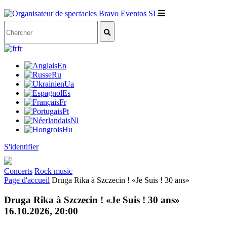
fr
En
Ru
Ua
Es
Fr
Pt
Nl
Hu
S'identifier
Concerts
Rock music
Page d'accueil
Druga Rika à Szczecin ! «Je Suis ! 30 ans»
Druga Rika à Szczecin ! «Je Suis ! 30 ans»
16.10.2026, 20:00