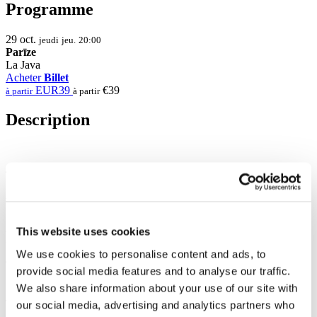
Programme
29
oct.
jeudi
jeu.
20:00
Parīze
La Java
Acheter
Billet
EUR39
€39
à partir
à partir
Description
Photo et vidéo
This website uses cookies
Partager
We use cookies to personalise content and ads, to
provide social media features and to analyse our traffic.
We also share information about your use of our site with
1
Total des billets:
100EUR
our social media, advertising and analytics partners who
Billetterie:
100EUR