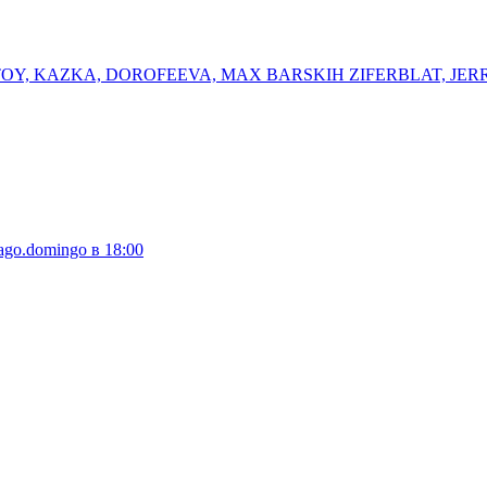
K OTOY, KAZKA, DOROFEEVA, MAX BARSKIH ⁠ZIFERBLAT, ⁠JER
ago.domingo в 18:00