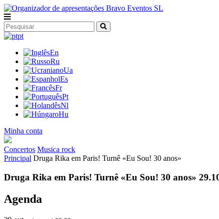
pt
En
Ru
Ua
Es
Fr
Pt
Nl
Hu
Minha conta
Concertos
Musica rock
Principal
Druga Rika em Paris! Turnê «Eu Sou! 30 anos»
Druga Rika em Paris! Turnê «Eu Sou! 30 anos» 29.10
Agenda