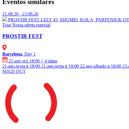
Eventos similares
21.08.26 - 23.08.26
PROSTIR FEST
⁠LELY 45, ⁠SHUMEI,⁠ ⁠KOLA, ⁠⁠PARFENIU
Tour
Nossa oferta especial
PROSTIR FEST
Barcelona
, Day 1
21 ago sex 18:00
+ 4 datas
21.ago.sexta в 18:00
21.ago.sexta в 18:00
22.ago.sábado в 18:00
23.
SOLD OUT