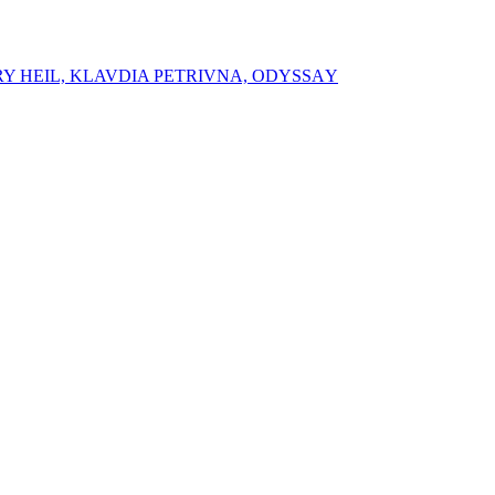
RY HEIL, ⁠⁠KLAVDIA PETRIVNA, ⁠ODYSSАY