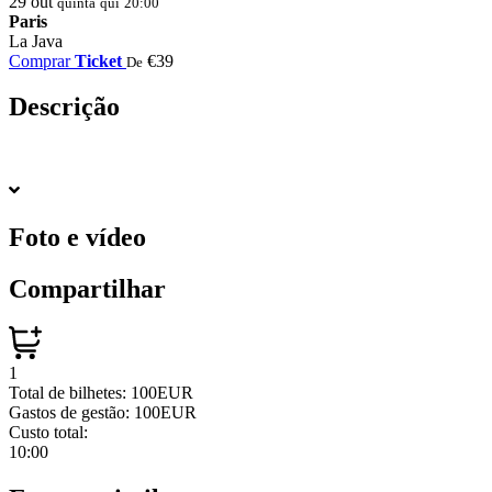
29
out
quinta
qui
20:00
Paris
La Java
Comprar
Ticket
€39
De
Descrição
Foto e vídeo
Compartilhar
1
Total de bilhetes:
100EUR
Gastos de gestão:
100EUR
Custo total:
10:00