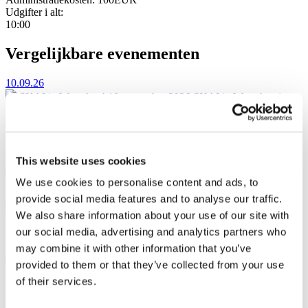
Udgifter i alt:
10:00
Vergelijkbare evenementen
10.09.26
SKAI in Warschau!
10 september 2026 SKAI in Warschau in
VooDoo Club. 25 jaar op het podium.
At vise
SKAI in Warschau!
This website uses cookies
We use cookies to personalise content and ads, to
Warschau
, VooDoo Club
provide social media features and to analyse our traffic.
10 sep do 20:00
We also share information about your use of our site with
PLN167
our social media, advertising and analytics partners who
Koop ticket
11.09.26
may combine it with other information that you’ve
SKAI in Szczecin!
11 september 2026 SKAI in Szczecin in
provided to them or that they’ve collected from your use
Kosmos. 25 jaar op het podium.
of their services.
At vise