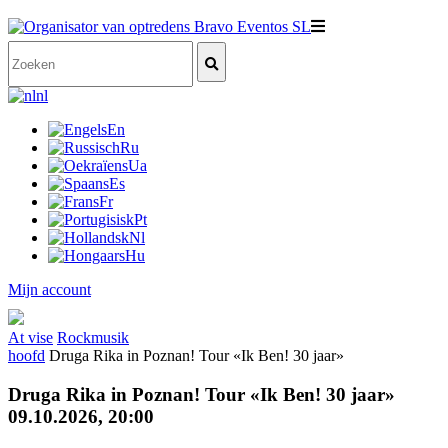
nl
En
Ru
Ua
Es
Fr
Pt
Nl
Hu
Mijn account
At vise
Rockmusik
hoofd
Druga Rika in Poznan! Tour «Ik Ben! 30 jaar»
Druga Rika in Poznan! Tour «Ik Ben! 30 jaar»
09.10.2026, 20:00