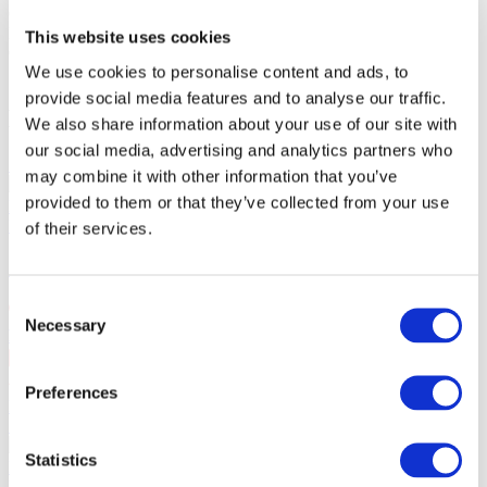
Стоимость билетов:
100EUR
Кассовый сбор:
100EUR
This website uses cookies
Общая стоимость:
We use cookies to personalise content and ads, to
10:00
provide social media features and to analyse our traffic.
Похожие мероприятия
We also share information about your use of our site with
our social media, advertising and analytics partners who
10.09.26
may combine it with other information that you’ve
СКАЙ в Варшаве!
10 сентября 2026 группа СКАЙ в
provided to them or that they’ve collected from your use
Варшаве в VooDoo Club. 25 лет на сцене.
Концерты
of their services.
СКАЙ в Варшаве!
Consent
Necessary
Selection
Варшава
, VooDoo Club
10 сен Чт 20:00
PLN167
Preferences
Купить билет
11.09.26
СКАЙ в Щецине!
11 сентября 2026 группа СКАЙ в
Statistics
Щецине в Kosmos. 25 лет на сцене.
Концерты