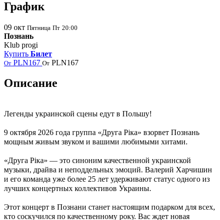
График
09
окт
Пятница
Пт
20:00
Познань
Klub progi
Купить
Билет
PLN167
PLN167
От
От
Описание
Легенды украинской сцены едут в
Польшу
!
9 октября 2026 года группа «Друга Ріка» взорвет Познань
мощным живым звуком и вашими любимыми хитами.
«Друга Ріка» — это синоним качественной украинской
музыки, драйва и неподдельных эмоций. Валерий Харчишин
и его команда уже более 25 лет удерживают статус одного из
лучших концертных коллективов Украины.
Этот концерт в Познани станет настоящим подарком для всех,
кто соскучился по качественному року. Вас ждет новая