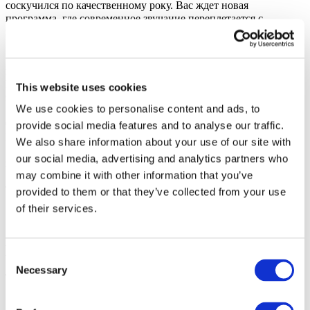
соскучился по качественному року. Вас ждет новая
программа, где современное звучание переплетается с
классикой, уже ставшей историей.
«Три хвилини», «Секрет», «Так мало тут тебе», «Вже не сам»
и многие другие песни прозвучат в один голос с залом.
Никаких фонограмм — только честная музыка и мощная
This website uses cookies
энергетика.
We use cookies to personalise content and ads, to
Стань частью большого рок-шоу!
provide social media features and to analyse our traffic.
Рим, готовься петь в унисон! Заказывай билеты на концерт
We also share information about your use of our site with
«Друга Ріка» уже сегодня и обеспечь себе вечер, который
our social media, advertising and analytics partners who
запомнится навсегда.
may combine it with other information that you’ve
provided to them or that they’ve collected from your use
of their services.
Фото и видео
Поделиться
Consent
Necessary
Selection
1