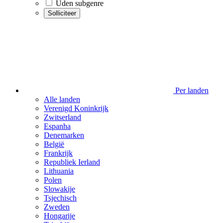
Uden subgenre
Solliciteer
Per landen
Alle landen
Verenigd Koninkrijk
Zwitserland
Espanha
Denemarken
België
Frankrijk
Republiek Ierland
Lithuania
Polen
Slowakije
Tsjechisch
Zweden
Hongarije