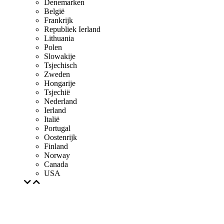
Denemarken
België
Frankrijk
Republiek Ierland
Lithuania
Polen
Slowakije
Tsjechisch
Zweden
Hongarije
Tsjechië
Nederland
Ierland
Italië
Portugal
Oostenrijk
Finland
Norway
Canada
USA