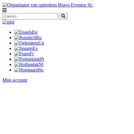
nl
En
Ru
Ua
Es
Fr
Pt
Nl
Hu
Mijn account