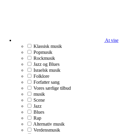
At vise
Klassisk musik
Popmusik
Rockmusik
Jazz og Blues
Israelsk musik
Folklore
Forfatter sang
Vores særlige tilbud
musik
Scene
Jazz
Blues
Rap
Alternativ musik
Verdensmusik