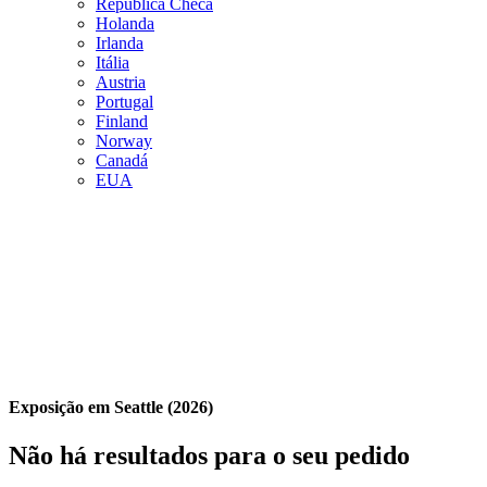
República Checa
Holanda
Irlanda
Itália
Austria
Portugal
Finland
Norway
Canadá
EUA
Exposição em Seattle (2026)
Não há resultados para o seu pedido