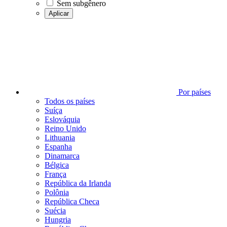
Sem subgênero
Aplicar
Por países
Todos os países
Suíça
Eslováquia
Reino Unido
Lithuania
Espanha
Dinamarca
Bélgica
França
República da Irlanda
Polônia
República Checa
Suécia
Hungria