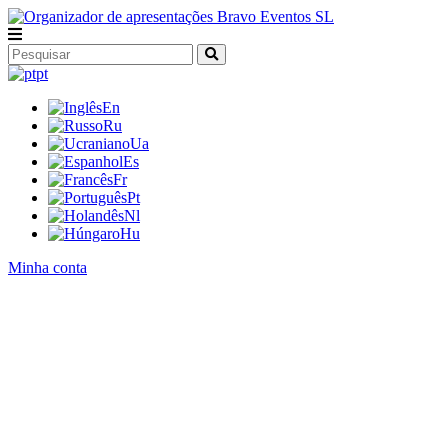
pt
En
Ru
Ua
Es
Fr
Pt
Nl
Hu
Minha conta