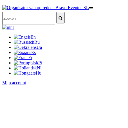
nl
En
Ru
Ua
Es
Fr
Pt
Nl
Hu
Mijn account