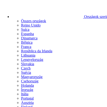
Országok szeri
Összes országok
Reino Unido
Suíça
Espanha
Dinamarca
Bélgica
França
República da Irlanda
Lithuania
Lengyelország
Slovakia
Czech
Suécia
Magyarország
Csehország
Holanda
Írország
Itália
Portugal
Ausztria
Finland