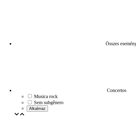
Összes esemén
Concertos
Musica rock
Sem subgênero
Alkalmaz