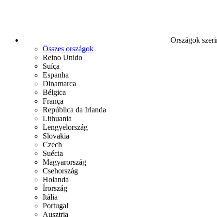
Országok szeri
Összes országok
Reino Unido
Suíça
Espanha
Dinamarca
Bélgica
França
República da Irlanda
Lithuania
Lengyelország
Slovakia
Czech
Suécia
Magyarország
Csehország
Holanda
Írország
Itália
Portugal
Ausztria