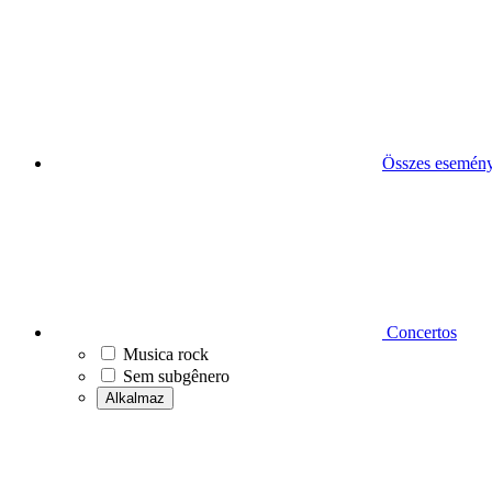
Összes esemén
Concertos
Musica rock
Sem subgênero
Alkalmaz