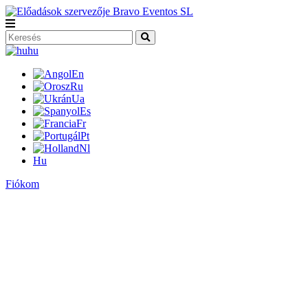
hu
En
Ru
Ua
Es
Fr
Pt
Nl
Hu
Fiókom