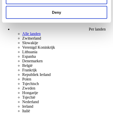
Deny
Per landen
Alle landen
Zwitserland
Slowakije
Verenigd Koninkrijk
Lithuania
Espanha
Denemarken
België
Frankrijk
Republiek Ierland
Polen
Tsjechisch
Zweden
Hongarije
Tsjechië
Nederland
Ierland
Italië