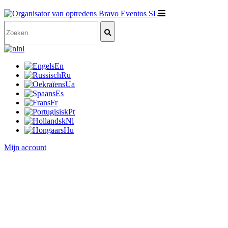
nl
En
Ru
Ua
Es
Fr
Pt
Nl
Hu
Mijn account