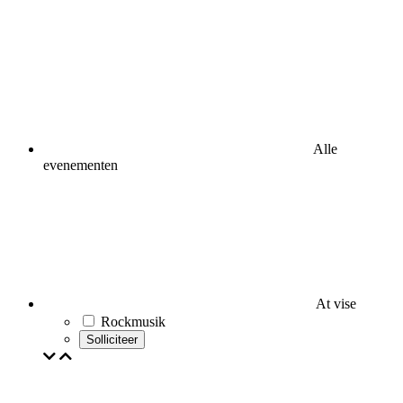
Alle
evenementen
At vise
Rockmusik
Solliciteer