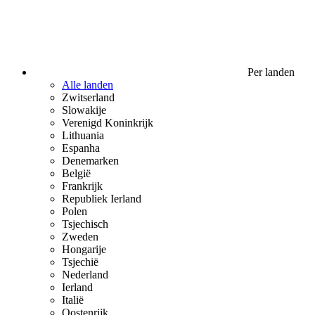
Per landen
Alle landen
Zwitserland
Slowakije
Verenigd Koninkrijk
Lithuania
Espanha
Denemarken
België
Frankrijk
Republiek Ierland
Polen
Tsjechisch
Zweden
Hongarije
Tsjechië
Nederland
Ierland
Italië
Oostenrijk