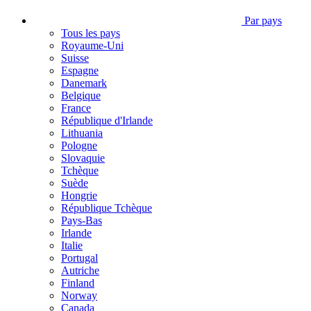
Par pays
Tous les pays
Royaume-Uni
Suisse
Espagne
Danemark
Belgique
France
République d'Irlande
Lithuania
Pologne
Slovaquie
Tchèque
Suède
Hongrie
République Tchèque
Pays-Bas
Irlande
Italie
Portugal
Autriche
Finland
Norway
Canada