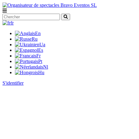
fr
En
Ru
Ua
Es
Fr
Pt
Nl
Hu
S'identifier