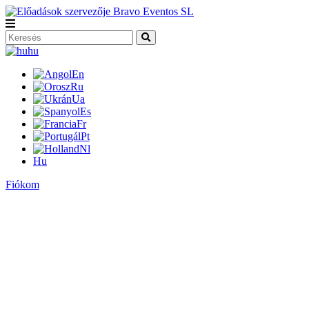
hu
En
Ru
Ua
Es
Fr
Pt
Nl
Hu
Fiókom