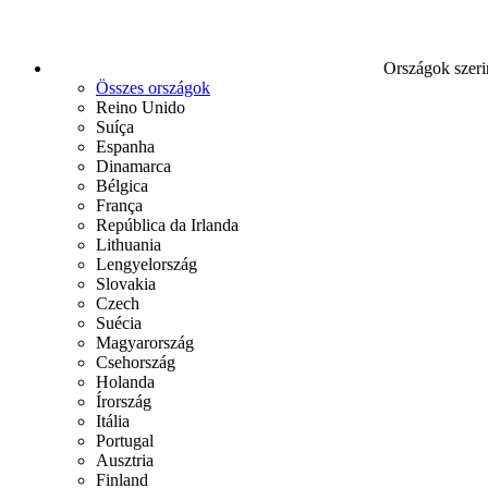
Országok szeri
Összes országok
Reino Unido
Suíça
Espanha
Dinamarca
Bélgica
França
República da Irlanda
Lithuania
Lengyelország
Slovakia
Czech
Suécia
Magyarország
Csehország
Holanda
Írország
Itália
Portugal
Ausztria
Finland