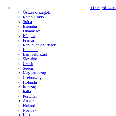
Országok szeri
Összes országok
Reino Unido
Suíça
Espanha
Dinamarca
Bélgica
França
República da Irlanda
Lithuania
Lengyelország
Slovakia
Czech
Suécia
Magyarország
Csehország
Holanda
Írország
Itália
Portugal
Ausztria
Finland
Norway
Kanada