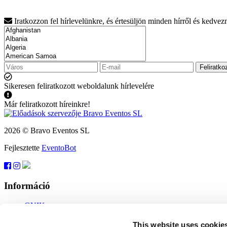
Iratkozzon fel hírlevelünkre, és értesüljön minden hírről és kedve
Feliratko
Sikeresen feliratkozott weboldalunk hírlevelére
Már feliratkozott híreinkre!
2026 © Bravo Eventos SL
Fejlesztette
EventoBot
Információ
GYIK
Felhasználási feltételek
Feliratkozás
This website uses cookie