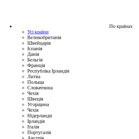
По країнах
Усі країни
Великобританія
Швейцарія
Іспанія
Данія
Бельгія
Франція
Республіка Ірландія
Литва
Польща
Словаччина
Чехія
Швецiя
Угорщина
Чехія
Нідерланди
Iрландія
Iталiя
Португалія
Австрія