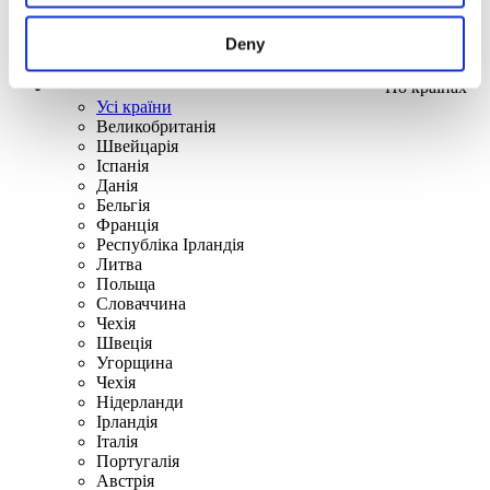
Deny
По країнах
Усі країни
Великобританія
Швейцарія
Іспанія
Данія
Бельгія
Франція
Республіка Ірландія
Литва
Польща
Словаччина
Чехія
Швецiя
Угорщина
Чехія
Нідерланди
Iрландія
Iталiя
Португалія
Австрія