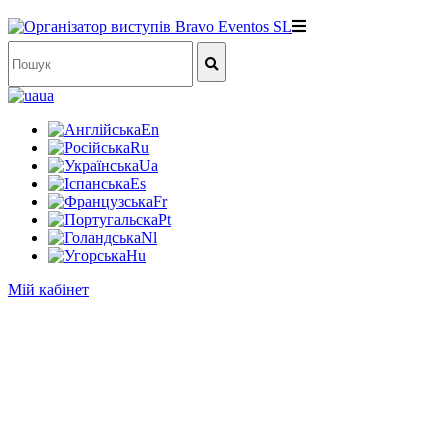
ua
En
Ru
Ua
Es
Fr
Pt
Nl
Hu
Мій кабінет