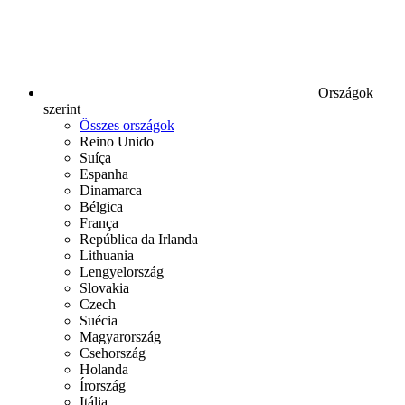
Országok
szerint
Összes országok
Reino Unido
Suíça
Espanha
Dinamarca
Bélgica
França
República da Irlanda
Lithuania
Lengyelország
Slovakia
Czech
Suécia
Magyarország
Csehország
Holanda
Írország
Itália