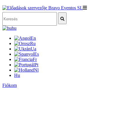
hu
En
Ru
Ua
Es
Fr
Pt
Nl
Hu
Fiókom