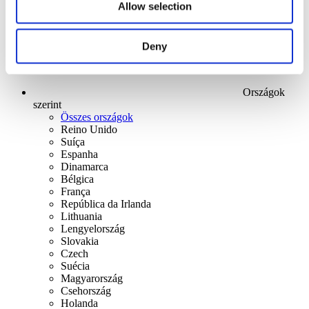
Allow selection
Deny
Országok
szerint
Összes országok
Reino Unido
Suíça
Espanha
Dinamarca
Bélgica
França
República da Irlanda
Lithuania
Lengyelország
Slovakia
Czech
Suécia
Magyarország
Csehország
Holanda