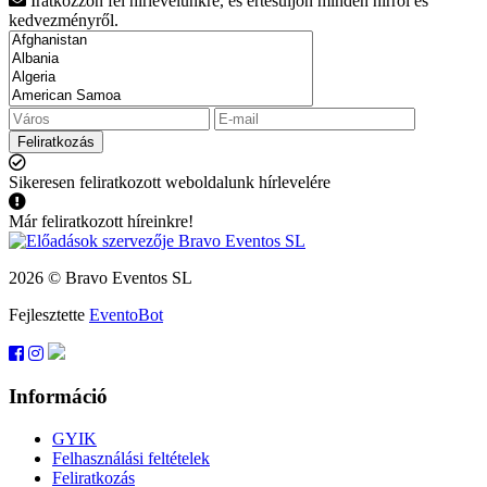
Iratkozzon fel hírlevelünkre, és értesüljön minden hírről és
kedvezményről.
Feliratkozás
Sikeresen feliratkozott weboldalunk hírlevelére
Már feliratkozott híreinkre!
2026 © Bravo Eventos SL
Fejlesztette
EventoBot
Információ
GYIK
Felhasználási feltételek
Feliratkozás