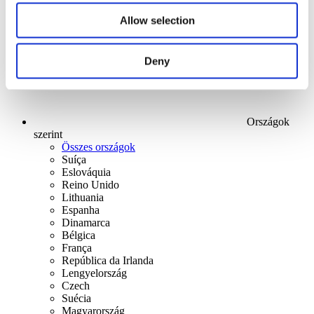
Alkalmaz
Allow selection
Deny
Országok
szerint
Összes országok
Suíça
Eslováquia
Reino Unido
Lithuania
Espanha
Dinamarca
Bélgica
França
República da Irlanda
Lengyelország
Czech
Suécia
Magyarország