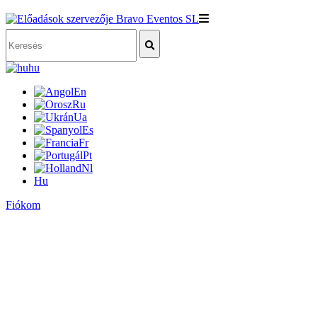
hu
En
Ru
Ua
Es
Fr
Pt
Nl
Hu
Fiókom