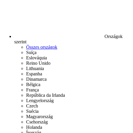
Országok
szerint
Összes országok
Suíça
Eslováquia
Reino Unido
Lithuania
Espanha
Dinamarca
Bélgica
França
República da Irlanda
Lengyelország
Czech
Suécia
Magyarország
Csehország
Holanda
Írország