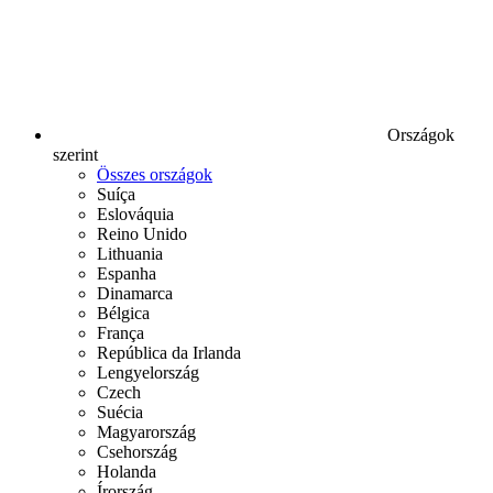
Országok
szerint
Összes országok
Suíça
Eslováquia
Reino Unido
Lithuania
Espanha
Dinamarca
Bélgica
França
República da Irlanda
Lengyelország
Czech
Suécia
Magyarország
Csehország
Holanda
Írország