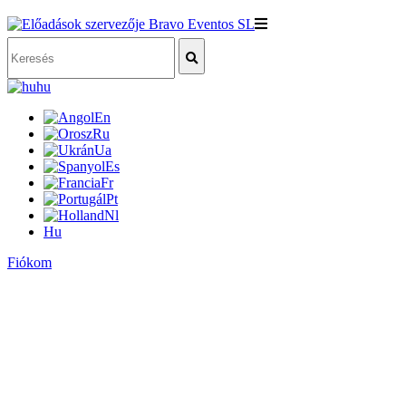
hu
En
Ru
Ua
Es
Fr
Pt
Nl
Hu
Fiókom