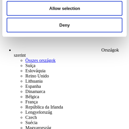
Alkalmaz
Allow selection
Deny
Országok
szerint
Összes országok
Suíça
Eslováquia
Reino Unido
Lithuania
Espanha
Dinamarca
Bélgica
França
República da Irlanda
Lengyelország
Czech
Suécia
Magyarország