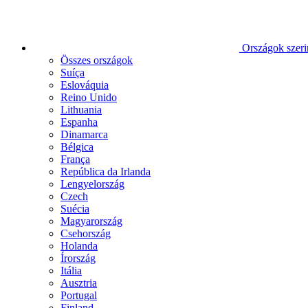
Országok szeri
Összes országok
Suíça
Eslováquia
Reino Unido
Lithuania
Espanha
Dinamarca
Bélgica
França
República da Irlanda
Lengyelország
Czech
Suécia
Magyarország
Csehország
Holanda
Írország
Itália
Ausztria
Portugal
Finland