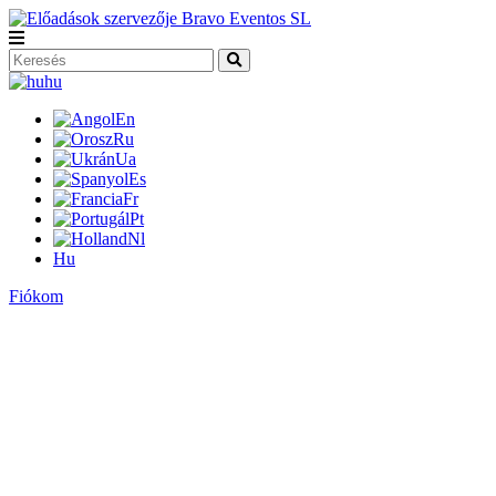
hu
En
Ru
Ua
Es
Fr
Pt
Nl
Hu
Fiókom