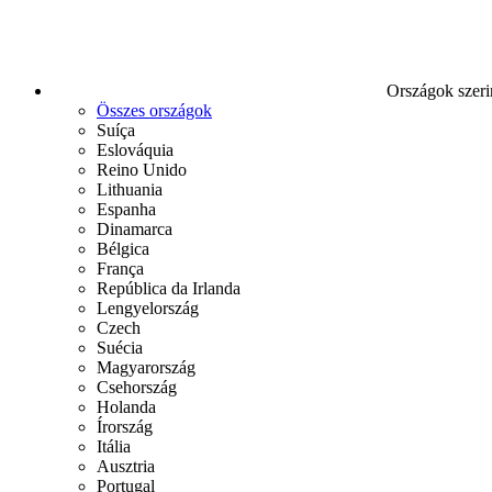
Országok szeri
Összes országok
Suíça
Eslováquia
Reino Unido
Lithuania
Espanha
Dinamarca
Bélgica
França
República da Irlanda
Lengyelország
Czech
Suécia
Magyarország
Csehország
Holanda
Írország
Itália
Ausztria
Portugal