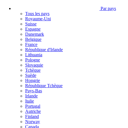
Par pays
Tous les pays
Royaume-Uni
Suisse
Espagne
Danemark
Belgique
France
République d'Irlande
Lithuania
Pologne
Slovaquie
Tchèque
Suède
Hongrie
République Tchèque
Pays-Bas
Irlande
Italie
Portugal
Autriche
Finland
Norway
Canada