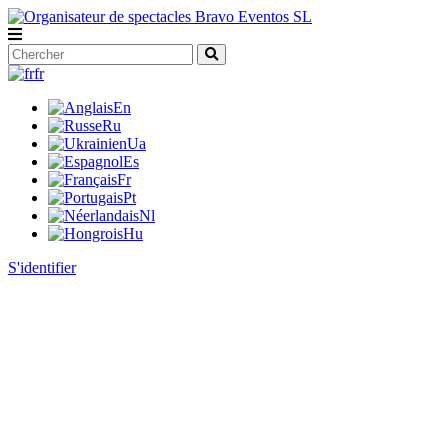
fr
En
Ru
Ua
Es
Fr
Pt
Nl
Hu
S'identifier