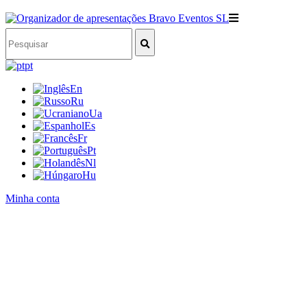
pt
En
Ru
Ua
Es
Fr
Pt
Nl
Hu
Minha conta