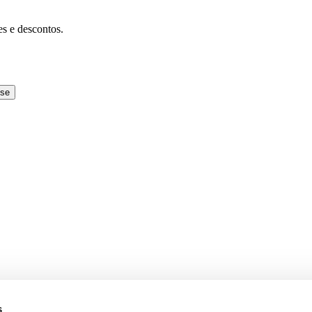
es e descontos.
-se
s