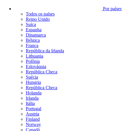
Por países
Todos os países
Reino Unido
Suíça
Espanha
Dinamarca
Bélgica
França
República da Irlanda
Lithuania
Polônia
Eslováquia
República Checa
Suécia
Hungria
República Checa
Holanda
Irlanda
Itália
Portugal
Austria
Finland
Norway
Canadá