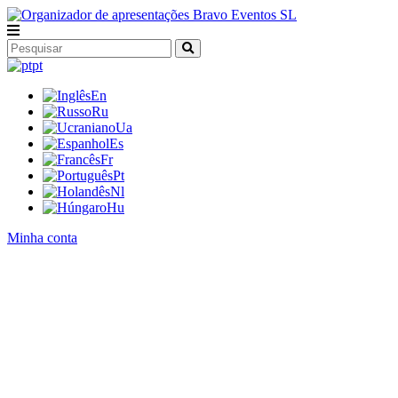
pt
En
Ru
Ua
Es
Fr
Pt
Nl
Hu
Minha conta