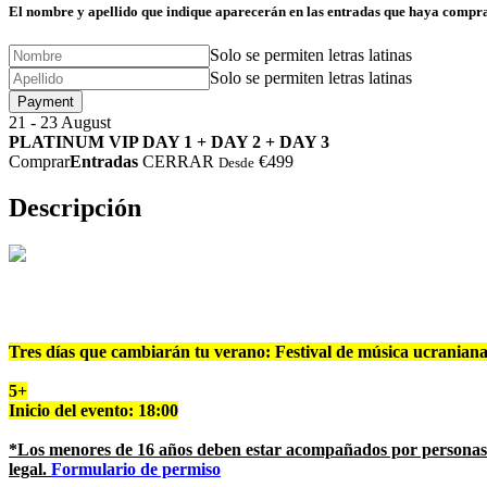
El nombre y apellido que indique aparecerán en las entradas que haya compr
Solo se permiten letras latinas
Solo se permiten letras latinas
Payment
21 - 23
August
⁠PLATINUM VIP DAY 1 + DAY 2 + DAY 3
Comprar
Entradas
CERRAR
€499
Desde
Descripción
Tres días que cambiarán tu verano: Festival de música ucrania
5+
Inicio del evento: 18:00
*Los menores de 16 años deben estar acompañados por personas m
legal.
Formulario de permiso