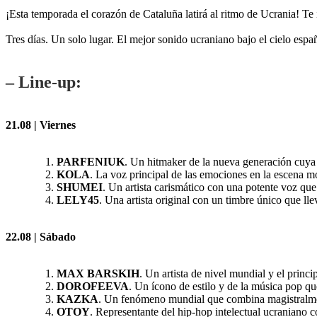
¡Esta temporada el corazón de Cataluña latirá al ritmo de Ucrania! Te
Tres días. Un solo lugar. El mejor sonido ucraniano bajo el cielo espa
– Line-up:
21.08 | Viernes
PARFENIUK
. Un hitmaker de la nueva generación cuya s
KOLA
. La voz principal de las emociones en la escena 
SHUMEI
. Un artista carismático con una potente voz qu
LELY45
. Una artista original con un timbre único que llev
22.08 | Sábado
MAX BARSKIH
. Un artista de nivel mundial y el prin
DOROFEEVA
. Un ícono de estilo y de la música pop qu
KAZKA
. Un fenómeno mundial que combina magistralmen
OTOY
. Representante del hip-hop intelectual ucraniano c