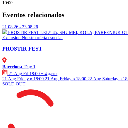
10:00
Eventos relacionados
21.08.26 - 23.08.26
PROSTIR FEST
⁠LELY 45, ⁠SHUMEI,⁠ ⁠KOLA, ⁠⁠PARFENIU
Excursión
Nuestra oferta especial
PROSTIR FEST
Barcelona
, Day 1
21 Aug Fri 18:00
+ 4 даты
21.Aug.Friday в 18:00
21.Aug.Friday в 18:00
22.Aug.Saturday в 18
SOLD OUT