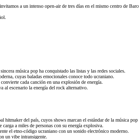
 invitamos a un intenso open-air de tres días en el mismo centro de Ba
ñol.
incera música pop ha conquistado las listas y las redes sociales.
moderna, cuyas baladas emocionales conoce todo ucraniano.
e convierte cada canción en una explosión de energía.
a al escenario la energía del rock alternativo.
cipal hitmaker del país, cuyos shows marcan el estándar de la música po
e carga a miles de personas con su energía explosiva.
te el etno-código ucraniano con un sonido electrónico moderno.
on un vibe intransigente.