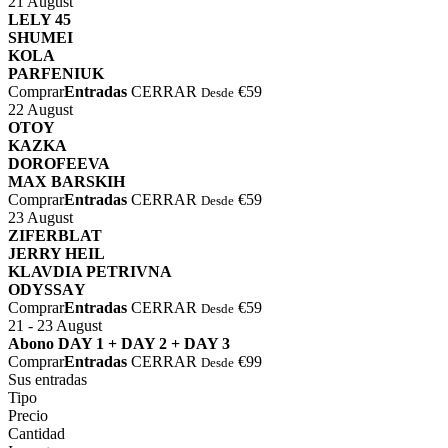
21
August
⁠⁠LELY 45
⁠SHUMEI
⁠KOLA
⁠⁠PARFENIUK
Comprar
Entradas
CERRAR
€59
Desde
22
August
OTOY
KAZKA
DOROFEEVA
MAX BARSKIH
Comprar
Entradas
CERRAR
€59
Desde
23
August
⁠ZIFERBLAT
⁠JERRY HEIL
⁠⁠KLAVDIA PETRIVNA
⁠ODYSSАY
Comprar
Entradas
CERRAR
€59
Desde
21 - 23
August
⁠Abono DAY 1 + DAY 2 + DAY 3
Comprar
Entradas
CERRAR
€99
Desde
Sus entradas
Tipo
Precio
Cantidad