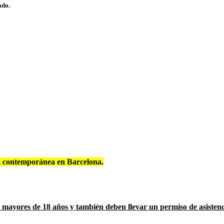
ado.
na contemporánea en Barcelona.
ayores de 18 años y también deben llevar un permiso de asistenc