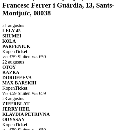
Francesc Ferrer i Guàrdia, 13, Sants-
Montjuïc, 08038
21
augustus
⁠⁠LELY 45
⁠SHUMEI
⁠KOLA
⁠⁠PARFENIUK
Kopen
Ticket
€59
Sluiten
€59
Van
Van
22
augustus
OTOY
KAZKA
DOROFEEVA
MAX BARSKIH
Kopen
Ticket
€59
Sluiten
€59
Van
Van
23
augustus
⁠ZIFERBLAT
⁠JERRY HEIL
⁠⁠KLAVDIA PETRIVNA
⁠ODYSSАY
Kopen
Ticket
€59
Sluiten
€59