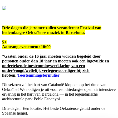
Drie dagen die je zomer zullen veranderen: Festival van
hedendaagse Oekraïense muziek in Barcelona.
5+
Aanvang evenement: 18:00
*Gasten onder de 16 jaar moeten worden begeleid door
personen ouder dan 18 jaar en moeten ook een ingevulde en
ondertekende toestemmingsverklaring van een
ouder/voogd/wettelijk vertegenwoordiger bij zich
hebben.
Toestemmingsformulier
Dit seizoen zal het hart van Catalonië kloppen op het ritme van
Oekraïne! We nodigen je uit voor een driedaagse open-air intensieve
ervaring in het hart van Barcelona — in het legendarische
architecturale park Poble Espanyol.
Drie dagen. Eén locatie. Het beste Oekraïense geluid onder de
Spaanse hemel.