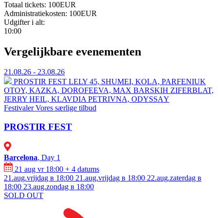
Totaal tickets:
100EUR
Administratiekosten:
100EUR
Udgifter i alt:
10:00
Vergelijkbare evenementen
21.08.26 - 23.08.26
PROSTIR FEST
⁠LELY 45, ⁠SHUMEI,⁠ ⁠KOLA, ⁠⁠PARFENIUK
OTOY, KAZKA, DOROFEEVA, MAX BARSKIH ⁠ZIFERBLAT,
⁠JERRY HEIL, ⁠⁠KLAVDIA PETRIVNA, ⁠ODYSSАY
Festivaler
Vores særlige tilbud
PROSTIR FEST
Barcelona
, Day 1
21 aug vr 18:00
+ 4 datums
21.aug.vrijdag в 18:00
21.aug.vrijdag в 18:00
22.aug.zaterdag в
18:00
23.aug.zondag в 18:00
SOLD OUT