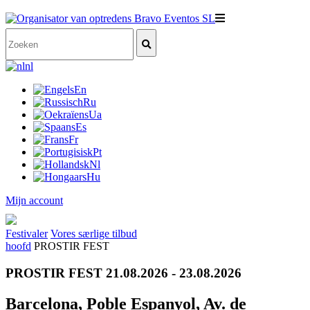
nl
En
Ru
Ua
Es
Fr
Pt
Nl
Hu
Mijn account
Festivaler
Vores særlige tilbud
hoofd
PROSTIR FEST
PROSTIR FEST 21.08.2026 - 23.08.2026
Barcelona, Poble Espanyol, Av. de