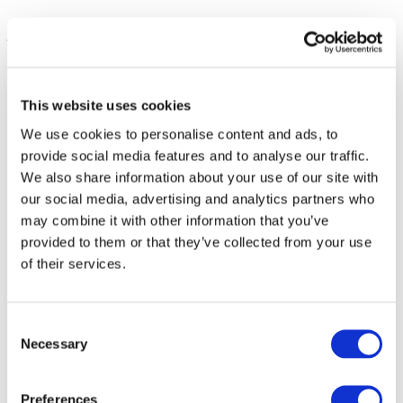
– Line-up:
21.08 | Vrijdag
This website uses cookies
We use cookies to personalise content and ads, to
PARFENIUK
. Hitmaker van de nieuwe generatie,
wiens oprechte popmuziek de hitlijsten en sociale media
provide social media features and to analyse our traffic.
verovert.
We also share information about your use of our site with
KOLA
. De belangrijkste stem van emoties in de
our social media, advertising and analytics partners who
moderne scene, wiens emotionele ballades door elke
Oekraïner worden herkend.
may combine it with other information that you’ve
SHUMEI
. Charismatische artiest met een krachtige
provided to them or that they’ve collected from your use
stem, die elk nummer verandert in een energieke
of their services.
explosie.
LELY45
. Originele artiest met een uniek timbre, die de
energie van alternatieve rock op het podium brengt.
Consent
Necessary
Selection
22.08 | Zaterdag
MAX BARSKIH
. Artiest van wereldklasse en de
Preferences