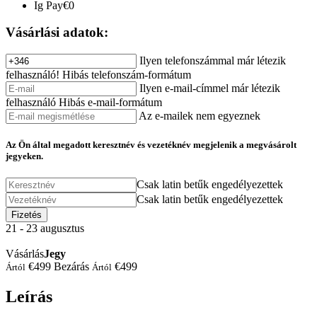
Ig Pay
€0
Vásárlási adatok:
Ilyen telefonszámmal már létezik
felhasználó!
Hibás telefonszám-formátum
Ilyen e-mail-címmel már létezik
felhasználó
Hibás e-mail-formátum
Az e-mailek nem egyeznek
Az Ön által megadott keresztnév és vezetéknév megjelenik a megvásárolt
jegyeken.
Csak latin betűk engedélyezettek
Csak latin betűk engedélyezettek
Fizetés
21 - 23
augusztus
Vásárlás
Jegy
€499
Bezárás
€499
Ártól
Ártól
Leírás