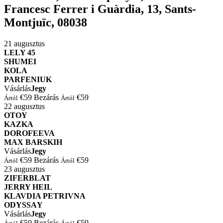
Francesc Ferrer i Guàrdia, 13, Sants-
Montjuïc, 08038
21
augusztus
⁠⁠LELY 45
⁠SHUMEI
⁠KOLA
⁠⁠PARFENIUK
Vásárlás
Jegy
€59
Bezárás
€59
Ártól
Ártól
22
augusztus
OTOY
KAZKA
DOROFEEVA
MAX BARSKIH
Vásárlás
Jegy
€59
Bezárás
€59
Ártól
Ártól
23
augusztus
⁠ZIFERBLAT
⁠JERRY HEIL
⁠⁠KLAVDIA PETRIVNA
⁠ODYSSАY
Vásárlás
Jegy
€59
Bezárás
€59