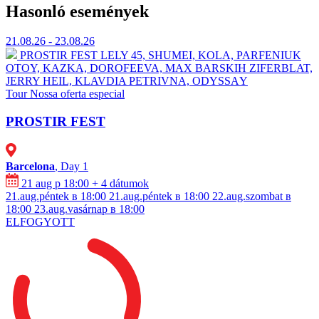
Hasonló események
21.08.26 - 23.08.26
PROSTIR FEST
⁠LELY 45, ⁠SHUMEI,⁠ ⁠KOLA, ⁠⁠PARFENIUK
OTOY, KAZKA, DOROFEEVA, MAX BARSKIH ⁠ZIFERBLAT,
⁠JERRY HEIL, ⁠⁠KLAVDIA PETRIVNA, ⁠ODYSSАY
Tour
Nossa oferta especial
PROSTIR FEST
Barcelona
, Day 1
21 aug p 18:00
+ 4 dátumok
21.aug.péntek в 18:00
21.aug.péntek в 18:00
22.aug.szombat в
18:00
23.aug.vasárnap в 18:00
ELFOGYOTT