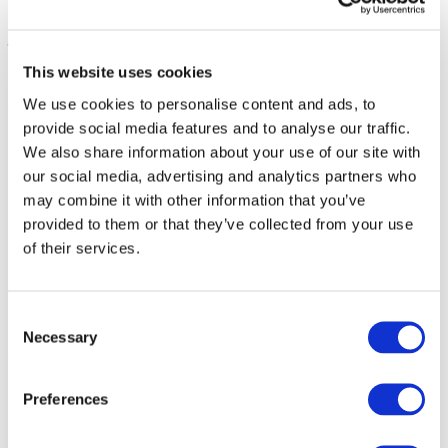
– Line-up:
This website uses cookies
21.08 | Sexta-feira
We use cookies to personalise content and ads, to
provide social media features and to analyse our traffic.
We also share information about your use of our site with
PARFENIUK
. Hitmaker da nova geração cuja pop
sincera conquistou as paradas e redes sociais.
our social media, advertising and analytics partners who
KOLA
. A voz principal das emoções na cena
may combine it with other information that you’ve
contemporânea, cujas baladas emocionais todos os
provided to them or that they’ve collected from your use
ucranianos conhecem.
SHUMEI
. Artista carismático com voz potente, que
of their services.
transforma cada música em uma explosão de energia.
LELY45
. Cantora autêntica com timbre único, que traz
para o palco a energia do rock alternativo.
Consent
Necessary
Selection
22.08 | Sábado
Preferences
MAX BARSKIH
. Artista de nível mundial e principal
hitmaker do país, cujos shows definem o padrão da pop
moderna.