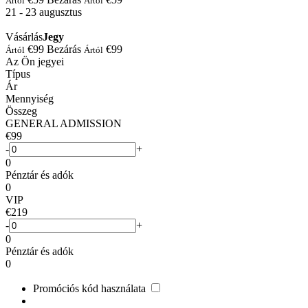
Ártól
Ártól
21 - 23
augusztus
Vásárlás
Jegy
€99
Bezárás
€99
Ártól
Ártól
Az Ön jegyei
Típus
Ár
Mennyiség
Összeg
GENERAL ADMISSION
€99
-
+
0
Pénztár és adók
0
VIP
€219
-
+
0
Pénztár és adók
0
Promóciós kód használata