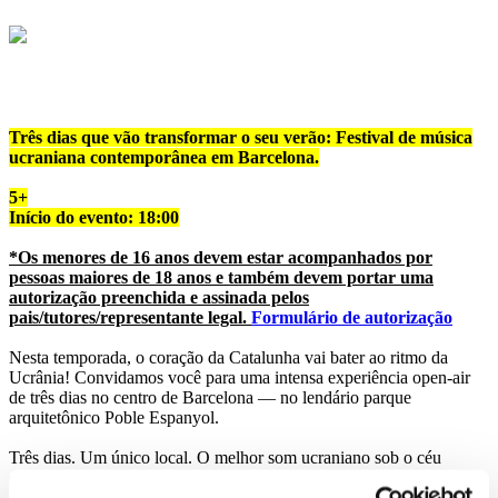
Três dias que vão transformar o seu verão: Festival de música
ucraniana contemporânea em Barcelona.
5+
Início do evento: 18:00
*Os menores de 16 anos devem estar acompanhados por
pessoas maiores de 18 anos e também devem portar uma
autorização preenchida e assinada pelos
pais/tutores/representante legal.
Formulário de autorização
Nesta temporada, o coração da Catalunha vai bater ao ritmo da
Ucrânia! Convidamos você para uma intensa experiência open-air
de três dias no centro de Barcelona — no lendário parque
arquitetônico Poble Espanyol.
Três dias. Um único local. O melhor som ucraniano sob o céu
espanhol.