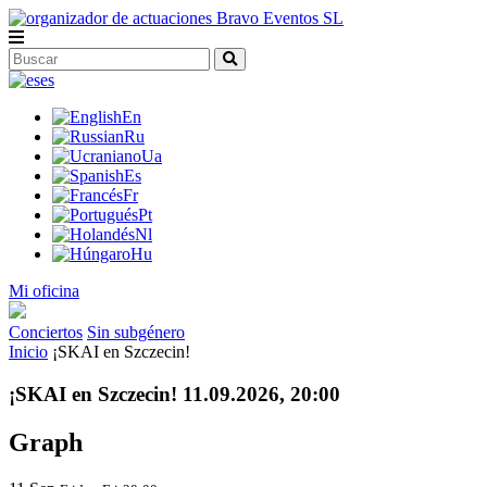
es
En
Ru
Ua
Es
Fr
Pt
Nl
Hu
Mi oficina
Conciertos
Sin subgénero
Inicio
¡SKAI en Szczecin!
¡SKAI en Szczecin! 11.09.2026, 20:00
Graph