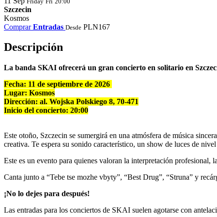
11
Sep
Friday
Fri
20:00
Szczecin
Kosmos
Comprar
Entradas
PLN167
Desde
Descripción
La banda SKAI ofrecerá un gran concierto en solitario en Szczeci
Fecha: 11 de septiembre de 2026
Lugar: Kosmos
Dirección:
al. Wojska Polskiego 8, 70-471
Inicio del concierto: 20:00
Este otoño, Szczecin se sumergirá en una atmósfera de música sincera
creativa. Te espera su sonido característico, un show de luces de nive
Este es un evento para quienes valoran la interpretación profesional, la
Canta junto a “Tebe tse mozhe vbyty”, “Best Drug”, “Struna” y recár
¡No lo dejes para después!
Las entradas para los conciertos de SKAI suelen agotarse con antelaci