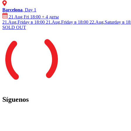
Barcelona
, Day 1
21 Aug Fri 18:00
+ 4 даты
21.Aug.Friday в 18:00
21.Aug.Friday в 18:00
22.Aug.Saturday в 18
SOLD OUT
Síguenos