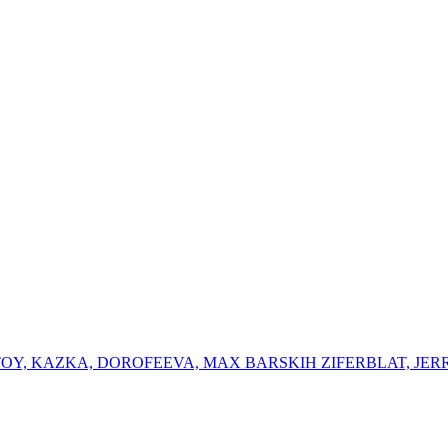
K OTOY, KAZKA, DOROFEEVA, MAX BARSKIH ⁠ZIFERBLAT, ⁠JER