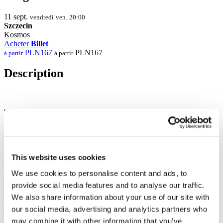
11
sept.
vendredi
ven.
20:00
Szczecin
Kosmos
Acheter
Billet
PLN167
PLN167
à partir
à partir
Description
Photo et vidéo
Partager
This website uses cookies
We use cookies to personalise content and ads, to
provide social media features and to analyse our traffic.
1
We also share information about your use of our site with
Total des billets:
100EUR
our social media, advertising and analytics partners who
Billetterie:
100EUR
may combine it with other information that you’ve
Coût total: