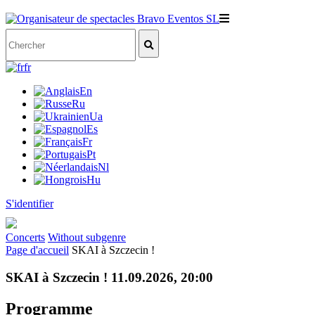
fr
En
Ru
Ua
Es
Fr
Pt
Nl
Hu
S'identifier
Concerts
Without subgenre
Page d'accueil
SKAI à Szczecin !
SKAI à Szczecin ! 11.09.2026, 20:00
Programme