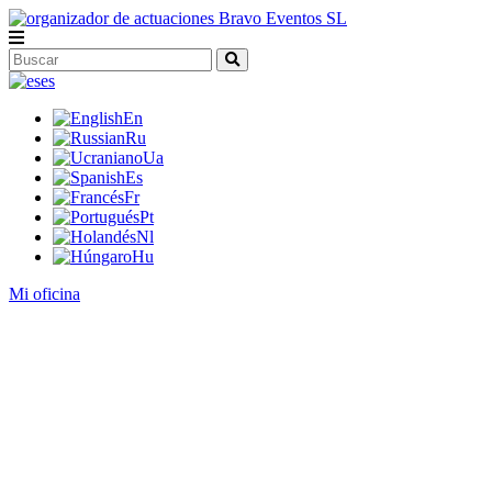
es
En
Ru
Ua
Es
Fr
Pt
Nl
Hu
Mi oficina