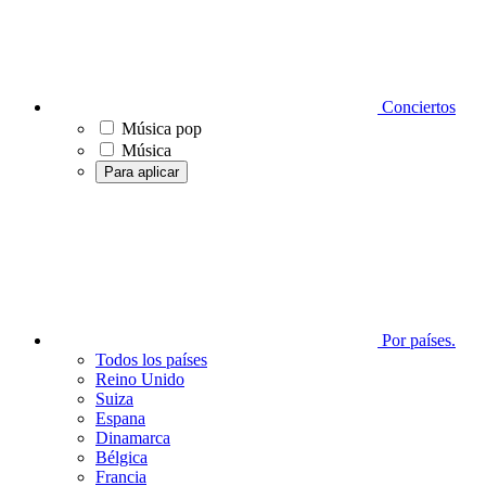
Conciertos
Música pop
Música
Para aplicar
Por países.
Todos los países
Reino Unido
Suiza
Espana
Dinamarca
Bélgica
Francia