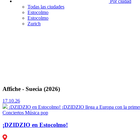
Por ciudad
Todas las ciudades
Estocolmo
Estocolmo
Zurich
Affiche - Suecia (2026)
17.10.26
¡DZIDZIO en Estocolmo!
¡DZIDZIO llega a Europa con la primera
Conciertos
Música pop
¡DZIDZIO en Estocolmo!