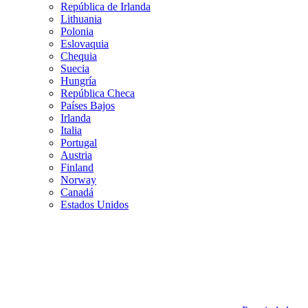
República de Irlanda
Lithuania
Polonia
Eslovaquia
Chequia
Suecia
Hungría
República Checa
Países Bajos
Irlanda
Italia
Portugal
Austria
Finland
Norway
Canadá
Estados Unidos