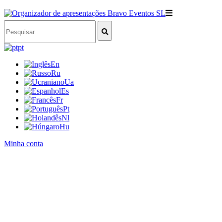
pt
En
Ru
Ua
Es
Fr
Pt
Nl
Hu
Minha conta