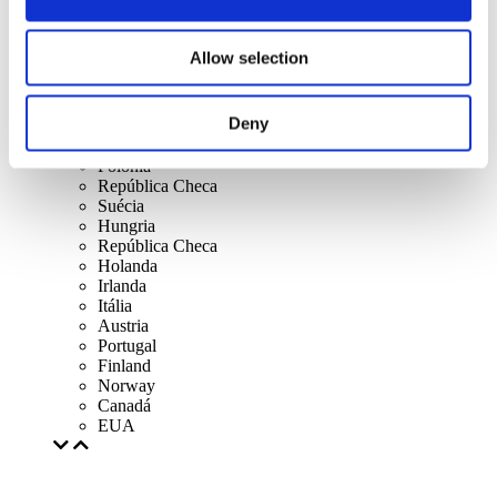
Eslováquia
Reino Unido
Lithuania
Allow selection
Espanha
Dinamarca
Bélgica
Deny
França
República da Irlanda
Polônia
República Checa
Suécia
Hungria
República Checa
Holanda
Irlanda
Itália
Austria
Portugal
Finland
Norway
Canadá
EUA