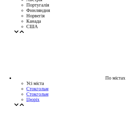
Португалія
Финляндия
Норвегія
Канада
США
По містах
Усі міста
Стокгольм
Стокгольм
Цюрiх