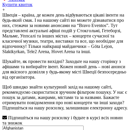
Купити квиток
+
Швеція – країна, де кожен день відбуваються цікаві івенти на
будь-який смак. І на нашому сайті ви можете дізнаватися про
них, стежачи за новими анонсами на “Bravo Eventos”. Тут
представлені актуальні афіші подій у Стокгольмі, Гетеборзі,
Мальме, Уппсалі та інших містах – концерти сучасної та
класичної музики, театри, виставки та все, що необхідне для
відпочинку! Тільки найкращі майданчики – Göta Lejon,
Slaktkyrkan, Tele2 Arena, Hovet Arena та інші.
Шукайте, як провести вихідні? Заходьте на нашу сторінку з
афішами та вибирайте івент. Кожен новий день – нові анонси
для якісного дозвілля у будь-якому місті Швеції безпосередньо
від організатора.
Щоб швидко знайти культурний захід на нашому сайті,
рекомендуємо скористатися зручним фільтром пошуку. У нас є
пошук за датами, жанрами, містами та за назвами. Бажаєте
отримувати повідомлення про нові концерти чи інші заходи?
Підпишіться на нашу розсилку, залишивши електронну адресу.
Підпишіться на нашу розсилку і будьте в курсі всіх новин
та знижок