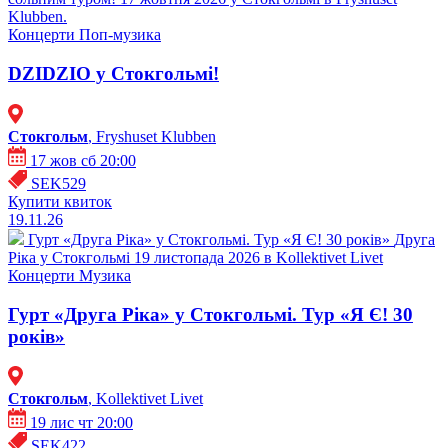
Klubben.
Концерти
Поп-музика
DZIDZIO у Стокгольмі!
Стокгольм
, Fryshuset Klubben
17 жов сб 20:00
SEK529
Купити квиток
19.11.26
Гурт «Друга Ріка» у Стокгольмі. Тур «Я Є! 30 років»
Друга
Ріка у Стокгольмі 19 листопада 2026 в Kollektivet Livet
Концерти
Музика
Гурт «Друга Ріка» у Стокгольмі. Тур «Я Є! 30
років»
Стокгольм
, Kollektivet Livet
19 лис чт 20:00
SEK422