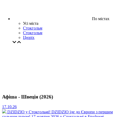
По містах
Усі міста
Стокгольм
Стокгольм
Цюрiх
Афіша - Швеція (2026)
17.10.26
DZIDZIO у Стокгольмі!
DZIDZIO їде до Європи з першим
сольним туром! 17 жовтня 2026 у Стокгольмі в Fryshuset