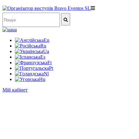
ua
En
Ru
Ua
Es
Fr
Pt
Nl
Hu
Мій кабінет