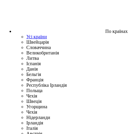
По країнах
Усі країни
Швейцарія
Словаччина
Великобританія
Литва
Іспанія
Данія
Бельгія
Франція
Республіка Ірландія
Польща
Чехія
Швецiя
Угорщина
Чехія
Нідерланди
Iрландія
Iталiя
Австрія