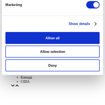
Литва
Marketing
Іспанія
Данія
Бельгія
Франція
Республіка Ірландія
Show details
Польща
Чехія
Швецiя
Allow all
Угорщина
Чехія
Нідерланди
Allow selection
Iрландія
Iталiя
Австрія
Португалія
Deny
Финляндия
Норвегія
Канада
США