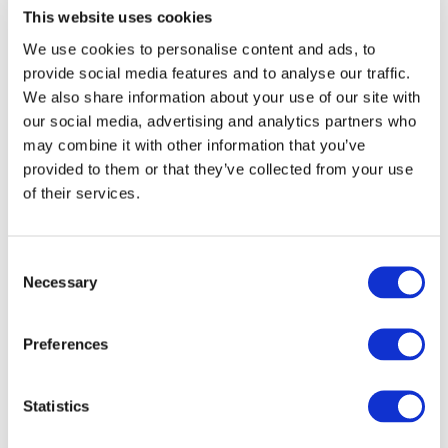
This website uses cookies
We use cookies to personalise content and ads, to
provide social media features and to analyse our traffic.
We also share information about your use of our site with
our social media, advertising and analytics partners who
Концерти
may combine it with other information that you’ve
Поп-музика
provided to them or that they’ve collected from your use
Музика
Застосувати
of their services.
Consent
Necessary
Selection
Preferences
По країнах
Усі країни
Швейцарія
Statistics
Словаччина
Великобританія