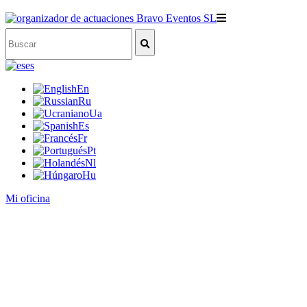
es
En
Ru
Ua
Es
Fr
Pt
Nl
Hu
Mi oficina