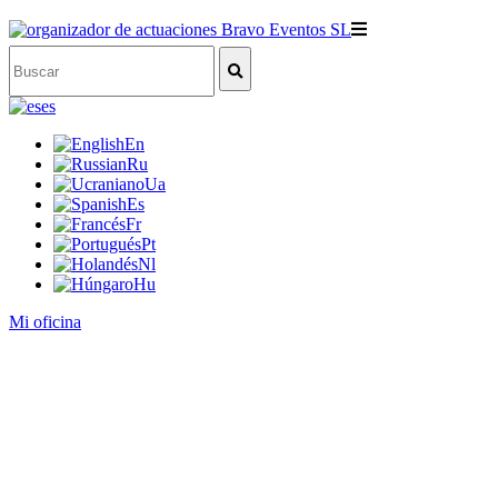
es
En
Ru
Ua
Es
Fr
Pt
Nl
Hu
Mi oficina