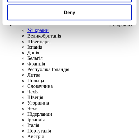
Deny
По країнах
Усі країни
Великобританія
Швейцарія
Іспанія
Данія
Бельгія
Франція
Республіка Ірландія
Литва
Польща
Словаччина
Чехія
Швецiя
Угорщина
Чехія
Нідерланди
Iрландія
Iталiя
Португалія
Австрія