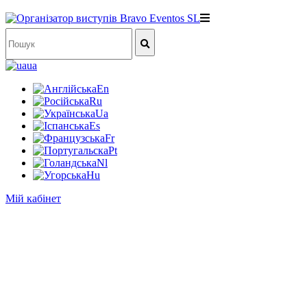
ua
En
Ru
Ua
Es
Fr
Pt
Nl
Hu
Мій кабінет