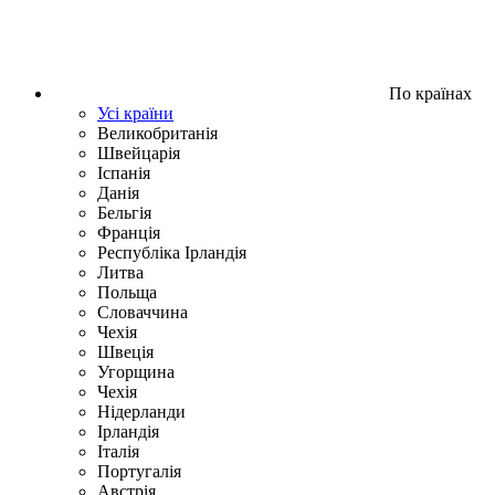
По країнах
Усі країни
Великобританія
Швейцарія
Іспанія
Данія
Бельгія
Франція
Республіка Ірландія
Литва
Польща
Словаччина
Чехія
Швецiя
Угорщина
Чехія
Нідерланди
Iрландія
Iталiя
Португалія
Австрія